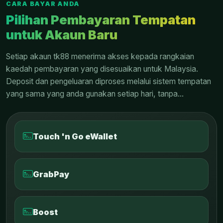
CARA BAYAR ANDA
Pilihan Pembayaran Tempatan
untuk Akaun Baru
Setiap akaun tk88 menerima akses kepada rangkaian
kaedah pembayaran yang disesuaikan untuk Malaysia.
Deposit dan pengeluaran diproses melalui sistem tempatan
yang sama yang anda gunakan setiap hari, tanpa...
Touch 'n Go eWallet
GrabPay
Boost