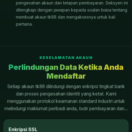
pengesahan akaun dan tetapan pembayaran. Seksyen ini
dilengkapi dengan jawapan kepada soalan biasa tentang
membuat akaun tk88 dan mengaksesnya untuk kali
pertama.
KESELAMATAN AKAUN
Perlindungan Data Ketika Anda
Mendaftar
Setiap akaun tk88 dilindungi dengan enkripsi tingkat bank
dan proses pengesahan identiti yang ketat. Kami
menggunakan protokol keamanan standard industri untuk
melindungi maklumat peribadi anda, butir pembayaran dan...
Enkripsi SSL