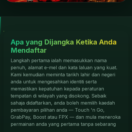
Apa yang Dijangka Ketika Anda
Mendaftar
Langkah pertama ialah memasukkan nama
penuh, alamat e-mel dan kata laluan yang kuat.
Kami kemudian meminta tarikh lahir dan negeri
anda untuk mengesahkan identiti serta
memastikan kepatuhan kepada peraturan
tempatan di wilayah yang disokong. Sebaik
sahaja didaftarkan, anda boleh memilih kaedah
pembayaran pilihan anda — Touch 'n Go,
GrabPay, Boost atau FPX — dan mula meneroka
permainan anda yang pertama tanpa sebarang