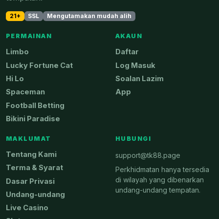
21+
SSL
Mengutamakan mudah alih
PERMAINAN
AKAUN
Limbo
Daftar
Lucky Fortune Cat
Log Masuk
Hi Lo
Soalan Lazim
Spaceman
App
Football Betting
Bikini Paradise
MAKLUMAT
HUBUNGI
Tentang Kami
support@tk88.page
Terma & Syarat
Perkhidmatan hanya tersedia
di wilayah yang dibenarkan
Dasar Privasi
undang-undang tempatan.
Undang-undang
Live Casino