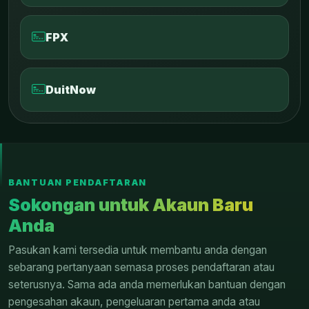
FPX
DuitNow
BANTUAN PENDAFTARAN
Sokongan untuk Akaun Baru
Anda
Pasukan kami tersedia untuk membantu anda dengan
sebarang pertanyaan semasa proses pendaftaran atau
seterusnya. Sama ada anda memerlukan bantuan dengan
pengesahan akaun, pengeluaran pertama anda atau