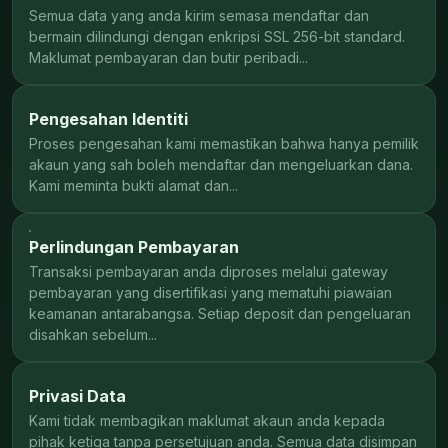
Semua data yang anda kirim semasa mendaftar dan
bermain dilindungi dengan enkripsi SSL 256-bit standard.
Maklumat pembayaran dan butir peribadi...
Pengesahan Identiti
Proses pengesahan kami memastikan bahwa hanya pemilik
akaun yang sah boleh mendaftar dan mengeluarkan dana.
Kami meminta bukti alamat dan...
Perlindungan Pembayaran
Transaksi pembayaran anda diproses melalui gateway
pembayaran yang disertifikasi yang mematuhi piawaian
keamanan antarabangsa. Setiap deposit dan pengeluaran
disahkan sebelum...
Privasi Data
Kami tidak membagikan maklumat akaun anda kepada
pihak ketiga tanpa persetujuan anda. Semua data disimpan