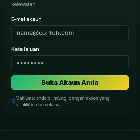
kelewatan.
E-mel akaun
Kata laluan
Buka Akaun Anda
Maklumat anda dilindungi dengan akses yang
disulitkan dan selamat.