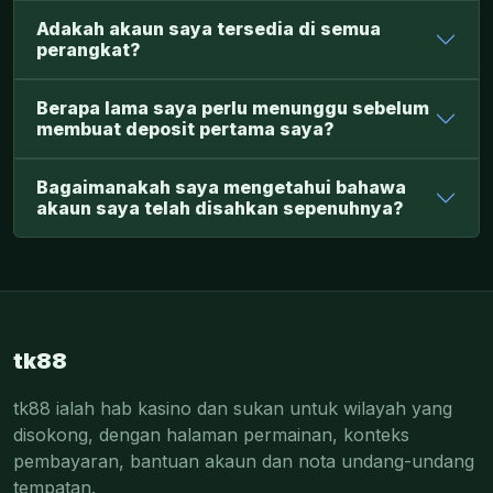
Adakah akaun saya tersedia di semua
perangkat?
Berapa lama saya perlu menunggu sebelum
membuat deposit pertama saya?
Bagaimanakah saya mengetahui bahawa
akaun saya telah disahkan sepenuhnya?
tk88
tk88 ialah hab kasino dan sukan untuk wilayah yang
disokong, dengan halaman permainan, konteks
pembayaran, bantuan akaun dan nota undang-undang
tempatan.